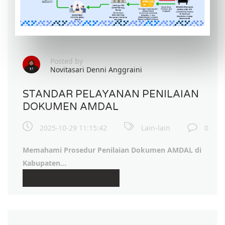
Posted by
Novitasari Denni Anggraini
STANDAR PELAYANAN PENILAIAN
DOKUMEN AMDAL
2025-10-29 11:15:42
Lain-lain
0
Memahami Prosedur Penilaian Dokumen AMDAL di
Kabupaten...
Continue Reading