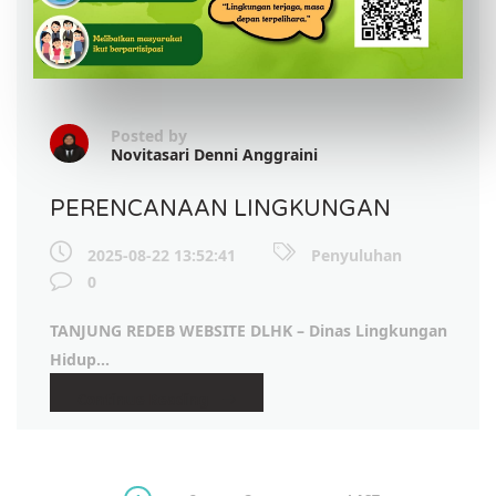
Posted by
Novitasari Denni Anggraini
PERENCANAAN LINGKUNGAN
2025-08-22 13:52:41
Penyuluhan
0
TANJUNG REDEB WEBSITE DLHK –
Dinas Lingkungan
Hidup...
Continue Reading