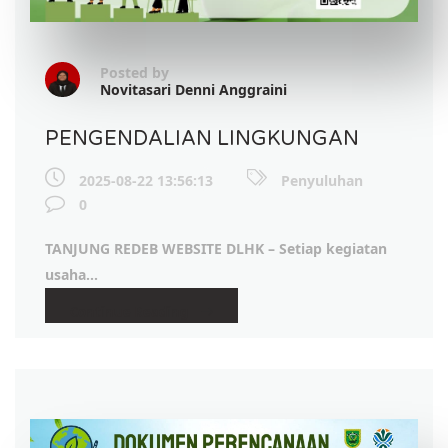
Posted by
Novitasari Denni Anggraini
PENGENDALIAN LINGKUNGAN
2025-08-22 13:56:13
Penyuluhan
0
TANJUNG REDEB WEBSITE DLHK –
Setiap kegiatan
usaha...
Continue Reading