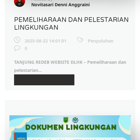
Novitasari Denni Anggraini
PEMELIHARAAN DAN PELESTARIAN
LINGKUNGAN
2025-08-22 14:01:01
Penyuluhan
0
TANJUNG REDEB WEBSITE DLHK –
Pemeliharaan dan
pelestarian...
Continue Reading